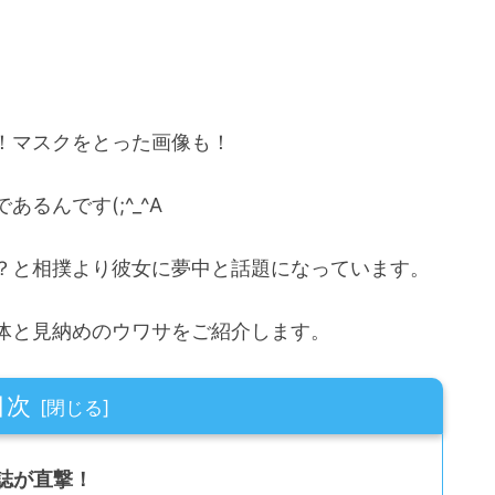
！マスクをとった画像も！
るんです(;^_^A
？と相撲より彼女に夢中と話題になっています。
体と見納めのウワサをご紹介します。
目次
誌が直撃！