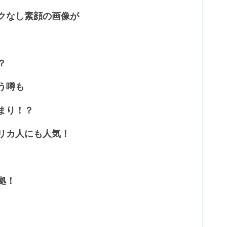
クなし素顔の画像が
？
う噂も
まり！？
リカ人にも人気！
拠！