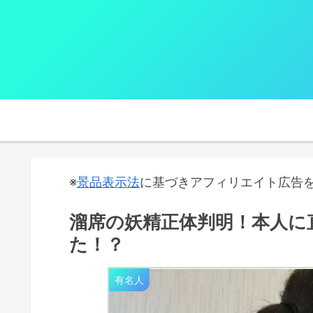
※
景品表示法
に基づきアフィリエイト広告
溜席の妖精正体判明！本人に
た！？
有名人