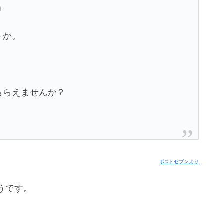
」
うか。
もらえませんか？
ポストセブンより
うです。