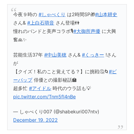
今夜９時の
#しゃべくり
は2時間SP🎁
#山本耕史
さん&
#上白石萌音
さん登場👫
憧れのバンドと美声コラボ🎙
#大御所声優
に大興
奮🙏✨
芸能生活37年
#中山美穂
さん&
#くっきー
!さん
が
【クイズ！私のこと覚えてる？】に挑戦🤔🌀
#ビ
ーバップ
俳優との撮影秘話🏫
超多忙
#アイドル
時代のウラ話も💡
pic.twitter.com/Tnm5fI4nBe
— しゃべくり007 (@shabekuri007ntv)
December 19, 2022