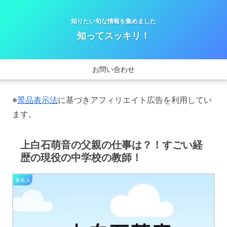
知りたい旬な情報を集めました
知ってスッキリ！
お問い合わせ
※
景品表示法
に基づきアフィリエイト広告を利用してい
ます。
上白石萌音の父親の仕事は？！すごい経
歴の現役の中学校の教師！
有名人