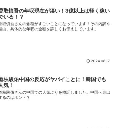
香取慎吾の年収現在が凄い！3億以上は軽く稼い
でいる！？
香取慎吾さんの念種がすごいことになっています！その内訳や
理由、具体的な年収の金額を詳しくお伝えしています。
2024.08.17
道枝駿佑中国の反応がヤバイことに！韓国でも
人気！
道枝駿佑さんの中国での人気ぶりを検証しました。中国へ進出
するのはホント？