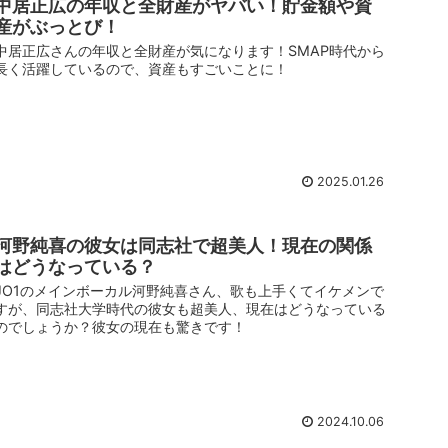
中居正広の年収と全財産がヤバい！貯金額や資
産がぶっとび！
中居正広さんの年収と全財産が気になります！SMAP時代から
長く活躍しているので、資産もすごいことに！
2025.01.26
河野純喜の彼女は同志社で超美人！現在の関係
はどうなっている？
JO1のメインボーカル河野純喜さん、歌も上手くてイケメンで
すが、同志社大学時代の彼女も超美人、現在はどうなっている
のでしょうか？彼女の現在も驚きです！
2024.10.06