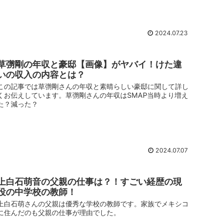
2024.07.23
草彅剛の年収と豪邸【画像】がヤバイ！けた違
いの収入の内容とは？
この記事では草彅剛さんの年収と素晴らしい豪邸に関して詳し
くお伝えしています。草彅剛さんの年収はSMAP当時より増え
た？減った？
2024.07.07
上白石萌音の父親の仕事は？！すごい経歴の現
役の中学校の教師！
上白石萌さんの父親は優秀な学校の教師です。家族でメキシコ
に住んだのも父親の仕事が理由でした。