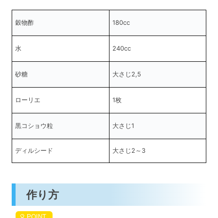
穀物酢
180cc
水
240cc
砂糖
大さじ2,5
ローリエ
1枚
黒コショウ粒
大さじ1
ディルシード
大さじ2～3
作り方