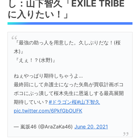
し：山下智久「EXILE TRIBE
に入りたい！」
『最強の助っ人を用意した。久しぶりだな！(桜
木)』
『えぇ！？(水野)』
ねぇやっぱり期待しちゃうよ…
最終回にして弁護士になった矢島が買収計画ボコ
ボコにぶっ潰して桜木先生に恩返しする最高展開
期待していい？
#ドラゴン桜
#山下智久
pic.twitter.com/6PkfGbOUFK
— 嵐坂46 (@AraZaKa46)
June 20, 2021