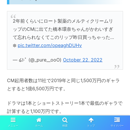
2年前くらいにロート製薬のメルティクリームリ
ップのCMに出てた橋本環奈ちゃんがかわいすぎ
て忘れられなくてこのリップ昨日買っちゃった…
❄️
pic.twitter.com/opeaghDUHv
— ໒꒱·ﾟ (@_pure__ooO)
October 22, 2022
CM起用者数は11社で2019年と同じ1,500万円のギャラ
とすると1億6,500万円です。
ドラマは1本とショートストーリー1本で最低のギャラで
計算すると1,100万円です。
映画は5本出演しているので、1,500万円です。
メニュー
ホーム
検索
トップ
サイドバー