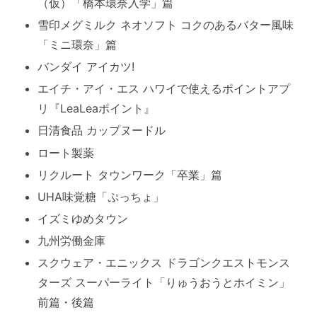
（仮）「橋本環奈入学」篇
雪印メグミルク ネオソフト コクのあるバター風味
「ミニ環奈」篇
バンダイ アイカツ!
エイチ・アイ・エス ハワイで使えるポイントアプ
リ『LeaLeaポイント』
日清食品 カップヌードル
ロート製薬
リクルート タウンワーク「卒業」篇
UHA味覚糖「ぷっちょ」
イズミゆめタウン
九州労働金庫
スクウェア・エニックス ドラゴンクエストモンス
ターズ スーパーライト「りゅうおうとホイミン」
前篇・後篇