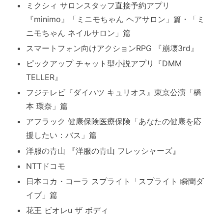
ミクシィ サロンスタッフ直接予約アプリ
『minimo』「ミニモちゃん ヘアサロン」篇・「ミ
ニモちゃん ネイルサロン」篇
スマートフォン向けアクションRPG 『崩壊3rd』
ピックアップ チャット型小説アプリ『DMM
TELLER』
フジテレビ『ダイハツ キュリオス』東京公演「橋
本 環奈」篇
アフラック 健康保険医療保険「あなたの健康を応
援したい：バス」篇
洋服の青山 『洋服の青山 フレッシャーズ』
NTTドコモ
日本コカ・コーラ スプライト「スプライト 瞬間ダ
イブ」篇
花王 ビオレu ザ ボディ