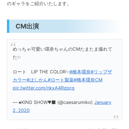
のギャラをご紹介いたします。
CM出演
めっちゃ可愛い環奈ちゃんのCMたまたま撮れて
た✨
ロート LIP THE COLOR✨
#橋本環奈
#リップザ
カラー
#はしかん
#ロート製薬
#橋本環奈CM
pic.twitter.com/nkxA4Rzpcg
— ♠️KING SHOW♥️‍⬛ (@caesarumiko)
January
2, 2020