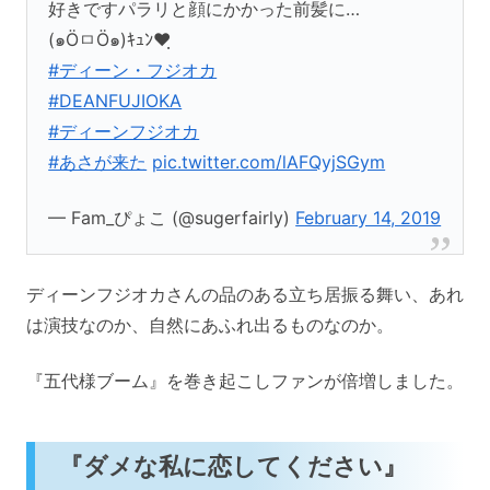
好きですパラリと顔にかかった前髪に…
(๑ÖㅁÖ๑)ｷｭﾝ❤ฺ
#ディーン・フジオカ
#DEANFUJIOKA
#ディーンフジオカ
#あさが来た
pic.twitter.com/lAFQyjSGym
— Fam_ぴょこ (@sugerfairly)
February 14, 2019
ディーンフジオカさんの品のある立ち居振る舞い、あれ
は演技なのか、自然にあふれ出るものなのか。
『五代様ブーム』を巻き起こしファンが倍増しました。
『ダメな私に恋してください』