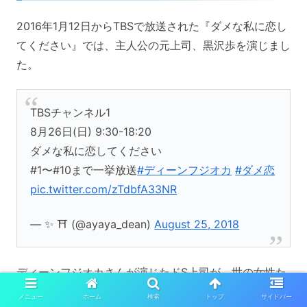
2016年1月12日からTBSで放送された『ダメな私に恋し
てください』では、主人公の元上司、黒沢歩を演じまし
た。
TBSチャンネル1
8月26日(日) 9:30-18:20
ダメな私に恋してください
#1〜#10まで一挙放送
#ディーンフジオカ
#ダメ恋
pic.twitter.com/zTdbfA33NR
— ✨ ⛩ (@ayaya_dean)
August 25, 2018
ディーンフジオカさんが演じたドS上司が、世の女性た
ちのハートを鷲掴みし、放送終了後には『主任ロス』
メニュー
ホーム
検索
トップ
サイドバー