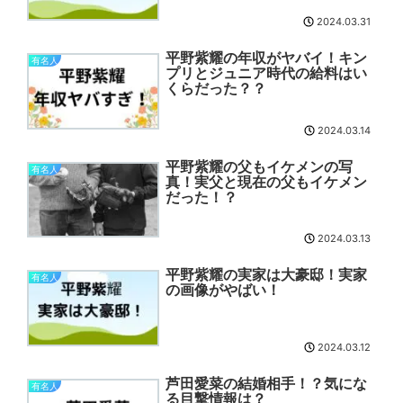
2024.03.31
平野紫耀の年収がヤバイ！キン
有名人
プリとジュニア時代の給料はい
くらだった？？
2024.03.14
平野紫耀の父もイケメンの写
有名人
真！実父と現在の父もイケメン
だった！？
2024.03.13
平野紫耀の実家は大豪邸！実家
有名人
の画像がやばい！
2024.03.12
芦田愛菜の結婚相手！？気にな
有名人
る目撃情報は？