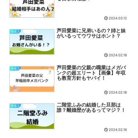
2024.03.12
芦田愛菜に兄弟いるの？姉と妹
有名人
がいるってウワサはホント？
2024.02.18
芦田愛菜の父親の職業はメガバ
有名人
ンクの超エリート【画像】年収
も教育方針もヤバイ！
2024.02.18
二階堂ふみの結婚した旦那は
有名人
誰？離婚歴があるってマジ？！
2024.02.16