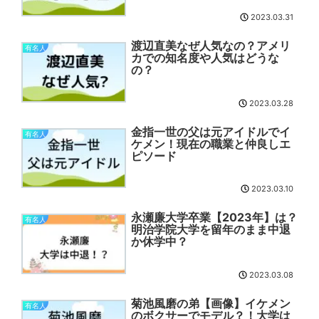
2023.03.31
渡辺直美なぜ人気なの？アメリ
有名人
カでの知名度や人気はどうな
の？
2023.03.28
金指一世の父は元アイドルでイ
有名人
ケメン！現在の職業と仲良しエ
ピソード
2023.03.10
永瀬廉大学卒業【2023年】は？
有名人
明治学院大学を留年のまま中退
か休学中？
2023.03.08
菊池風磨の弟【画像】イケメン
有名人
のボクサーでモデル？！大学は