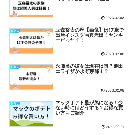
2023.02.08
玉森裕太の母【画像】は17歳で
有名人
出産インスタ写真流出！ヤンキ
ーだった？！
2023.02.08
永瀬廉の彼女は現在は誰？池田
有名人
エライザか永野芽郁！？
2023.02.08
マックポテト量が気になる！少
飲食店
ない時にはどうする？お得な買
い方もご紹介
2023.02.01