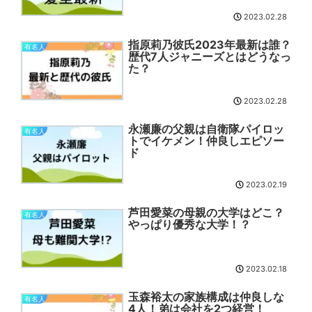
2023.02.28
指原莉乃彼氏2023年最新は誰？
有名人
歴代7人ジャニーズとはどうなっ
た？
2023.02.28
永瀬廉の父親は自衛隊パイロッ
有名人
トでイケメン！仲良しエピソー
ド
2023.02.19
芦田愛菜の母親の大学はどこ？
有名人
やっぱり優秀な大学！？
2023.02.18
玉森裕太の家族構成は仲良しな
有名人
4人！弟は会社を2つ経営！